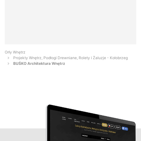
Orły Wnętrz
Projekty Wnętrz, Podłogi Drewniane, Rolety i Żaluzje - Kołobrzeg
BUŚKO Architektura Wnętrz