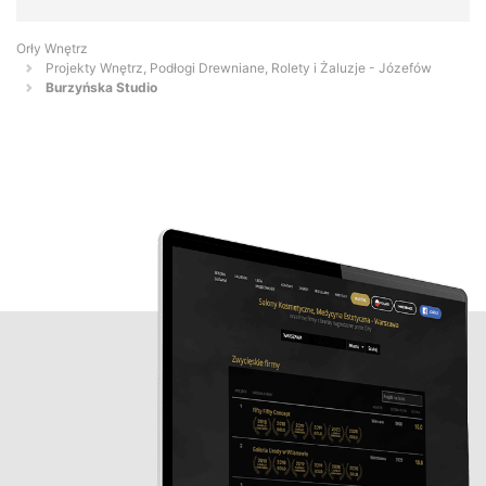
Orły Wnętrz
Projekty Wnętrz, Podłogi Drewniane, Rolety i Żaluzje - Józefów
Burzyńska Studio