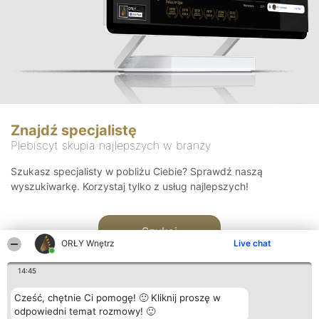
Znajdź specjalistę
Plebiscyt skupia najlepszych w branży
Szukasz specjalisty w pobliżu Ciebie? Sprawdź naszą
wyszukiwarkę. Korzystaj tylko z usług najlepszych!
Szukaj
ORŁY Wnętrz
Live chat
14:45
Cześć, chętnie Ci pomogę! 🙂 Kliknij proszę w
odpowiedni temat rozmowy! 🙂