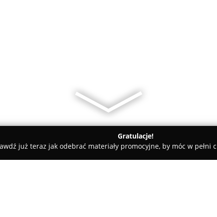
Gratulacje!
awdź już teraz jak odebrać materiały promocyjne, by móc w pełni c
Rolety i Żaluzje - Szczecin
Bławatek Sklep tekstylno-pościel