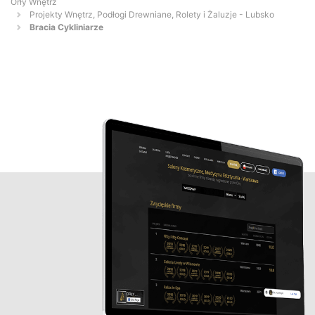
Orły Wnętrz
Projekty Wnętrz, Podłogi Drewniane, Rolety i Żaluzje - Lubsko
Bracia Cykliniarze