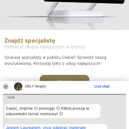
Znajdź specjalistę
Plebiscyt skupia najlepszych w branży
Szukasz specjalisty w pobliżu Ciebie? Sprawdź naszą
wyszukiwarkę. Korzystaj tylko z usług najlepszych!
Szukaj
ORŁY Wnętrz
Live chat
16:05
Cześć, chętnie Ci pomogę! 🙂 Kliknij proszę w
odpowiedni temat rozmowy! 🙂
Organizator plebiscytu
Plebiscyt
Kontakt
Jestem Laureatem, chcę odebrać materiały
Bright Side Solutions sp. z o.
Laureaci
Kontakt