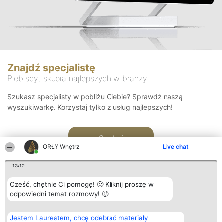
Znajdź specjalistę
Plebiscyt skupia najlepszych w branży
Szukasz specjalisty w pobliżu Ciebie? Sprawdź naszą
wyszukiwarkę. Korzystaj tylko z usług najlepszych!
Szukaj
ORŁY Wnętrz
Live chat
13:12
Cześć, chętnie Ci pomogę! 🙂 Kliknij proszę w
odpowiedni temat rozmowy! 🙂
Organizator plebiscytu
Plebiscyt
Kontakt
Jestem Laureatem, chcę odebrać materiały
Bright Side Solutions sp. z o.
Laureaci
Kontakt