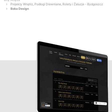
Projekty Wnętrz, Podłogi Drewniane, Rolety i Żaluzje - Bydgoszcz
Boka Design