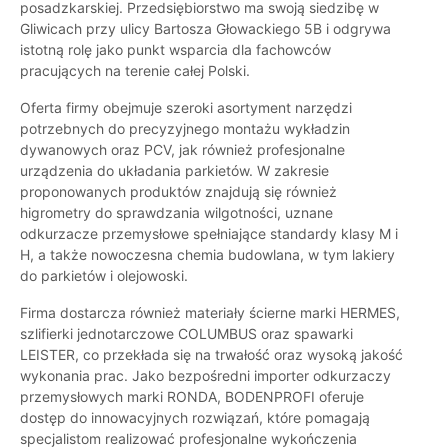
posadzkarskiej. Przedsiębiorstwo ma swoją siedzibę w
Gliwicach przy ulicy Bartosza Głowackiego 5B i odgrywa
istotną rolę jako punkt wsparcia dla fachowców
pracujących na terenie całej Polski.
Oferta firmy obejmuje szeroki asortyment narzędzi
potrzebnych do precyzyjnego montażu wykładzin
dywanowych oraz PCV, jak również profesjonalne
urządzenia do układania parkietów. W zakresie
proponowanych produktów znajdują się również
higrometry do sprawdzania wilgotności, uznane
odkurzacze przemysłowe spełniające standardy klasy M i
H, a także nowoczesna chemia budowlana, w tym lakiery
do parkietów i olejowoski.
Firma dostarcza również materiały ścierne marki HERMES,
szlifierki jednotarczowe COLUMBUS oraz spawarki
LEISTER, co przekłada się na trwałość oraz wysoką jakość
wykonania prac. Jako bezpośredni importer odkurzaczy
przemysłowych marki RONDA, BODENPROFI oferuje
dostęp do innowacyjnych rozwiązań, które pomagają
specjalistom realizować profesjonalne wykończenia