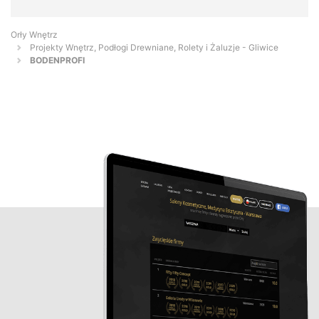
Orły Wnętrz
Projekty Wnętrz, Podłogi Drewniane, Rolety i Żaluzje - Gliwice
BODENPROFI