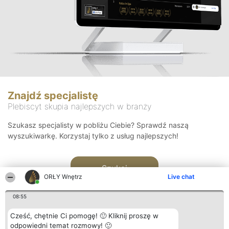
Znajdź specjalistę
Plebiscyt skupia najlepszych w branży
Szukasz specjalisty w pobliżu Ciebie? Sprawdź naszą
wyszukiwarkę. Korzystaj tylko z usług najlepszych!
Szukaj
ORŁY Wnętrz
Live chat
08:55
Cześć, chętnie Ci pomogę! 🙂 Kliknij proszę w
odpowiedni temat rozmowy! 🙂