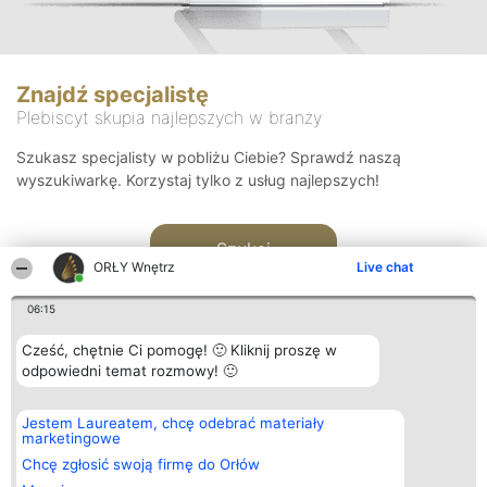
Znajdź specjalistę
Plebiscyt skupia najlepszych w branży
Szukasz specjalisty w pobliżu Ciebie? Sprawdź naszą
wyszukiwarkę. Korzystaj tylko z usług najlepszych!
Szukaj
ORŁY Wnętrz
Live chat
06:15
Cześć, chętnie Ci pomogę! 🙂 Kliknij proszę w
odpowiedni temat rozmowy! 🙂
Organizator plebiscytu
Plebiscyt
Kontakt
Jestem Laureatem, chcę odebrać materiały
Bright Side Solutions sp. z o.
Laureaci
Kontakt
marketingowe
o. sp. k.
Lista
ul. Ruska 22
wszystkich
Chcę zgłosić swoją firmę do Orłów
Wrocław 50-079
Laureatów