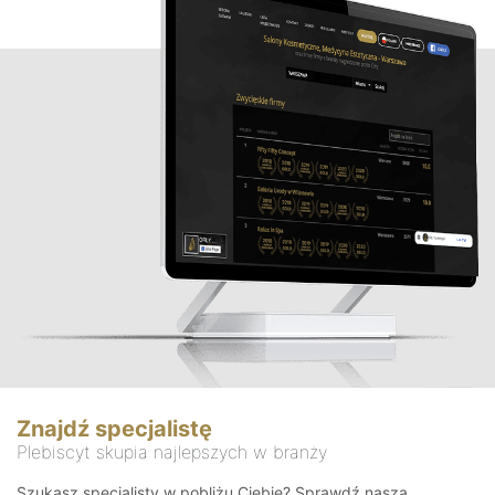
Znajdź specjalistę
Plebiscyt skupia najlepszych w branży
Szukasz specjalisty w pobliżu Ciebie? Sprawdź naszą