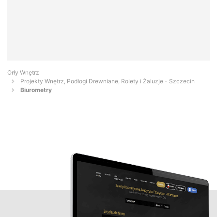
Orły Wnętrz
Projekty Wnętrz, Podłogi Drewniane, Rolety i Żaluzje - Szczecin
Biurometry