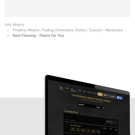
Orły Wnętrz
Projekty Wnętrz, Podłogi Drewniane, Rolety i Żaluzje - Warszawa
Best Flooring - Floors for You