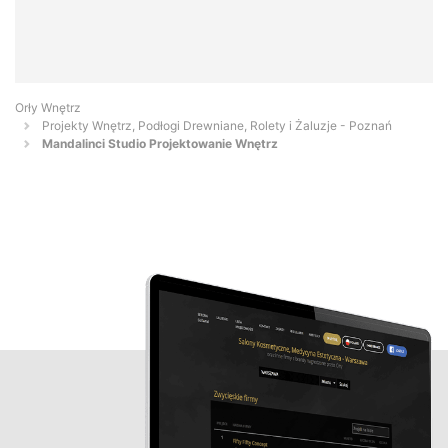
Orły Wnętrz
Projekty Wnętrz, Podłogi Drewniane, Rolety i Żaluzje - Poznań
Mandalinci Studio Projektowanie Wnętrz