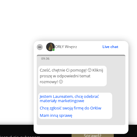
ORŁY Wnętrz
Live chat
09:36
Cześć, chętnie Ci pomogę! 🙂 Kliknij
proszę w odpowiedni temat
rozmowy! 🙂
Jestem Laureatem, chcę odebrać
materiały marketingowe
Chcę zgłosić swoją firmę do Orłów
Mam inną sprawę
Sprawdź