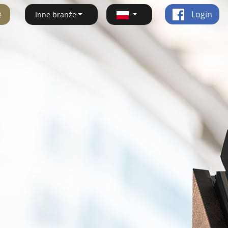
ę
Login
Inne branże