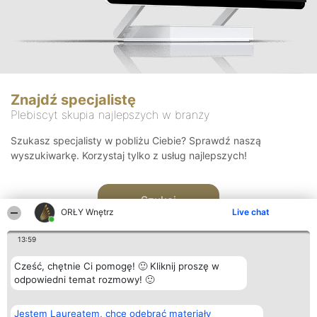
Znajdź specjalistę
Plebiscyt skupia najlepszych w branży
Szukasz specjalisty w pobliżu Ciebie? Sprawdź naszą
wyszukiwarkę. Korzystaj tylko z usług najlepszych!
Szukaj
ORŁY Wnętrz
Live chat
13:59
Cześć, chętnie Ci pomogę! 🙂 Kliknij proszę w
odpowiedni temat rozmowy! 🙂
Organizator plebiscytu
Plebiscyt
Kontakt
Jestem Laureatem, chcę odebrać materiały
Bright Side Solutions sp. z o.
Laureaci
Kontakt