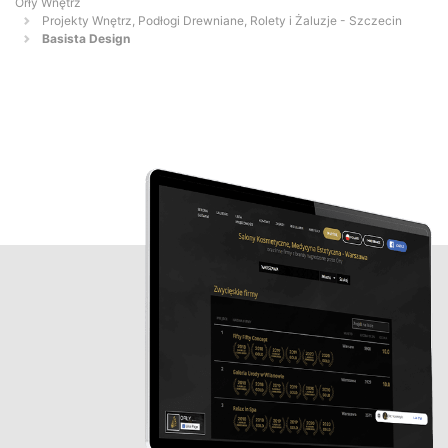
Orły Wnętrz
Projekty Wnętrz, Podłogi Drewniane, Rolety i Żaluzje - Szczecin
Basista Design