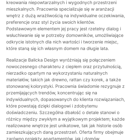
kreowania niepowtarzalnych i wygodnych przestrzeni
mieszkalnych. Pracownia specializuje się w aranżacji
wnętrz z dużą wrażliwością na indywidualne oczekiwania,
preferencje oraz styl życia swoich klientów.
Podstawowym elementem jej pracy jest rzetelny dialog i
wsłuchiwanie się w potrzeby domowników, umożliwiające
odkrycie istotnych dla nich wartości i tworzenie miejsc,
które staną się ich własnym domem na długie lata.
Realizacje Balicka Design wyróżniają się połączeniem
nowoczesnego charakteru z ciepłem oraz przytulnością,
nierzadko opartym na wykorzystaniu naturalnych
materiałów, takich jak drewno, rattan czy korek, a także
stonowanej kolorystyki. Pracownia świadomie rezygnuje z
przemijających trendów, koncentrując się na
indywidualnych, dopasowanych do klienta rozwiązaniach,
które powstają dzięki dialogowi i zdobytemu
doświadczeniu. Szczególna dbałość o detale stanowi o
różnicy między zwykłym a wyjątkowym projektem; każde
realizowane wnętrze jest unikatowe, tak jak historie osób
zamieszkujących daną przestrzeń. Oferta firmy obejmuje
zarówno projekty apartamentów, jak i domów