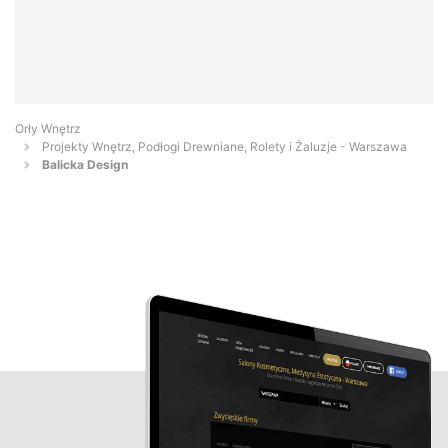
Orły Wnętrz
Projekty Wnętrz, Podłogi Drewniane, Rolety i Żaluzje - Warszawa
Balicka Design