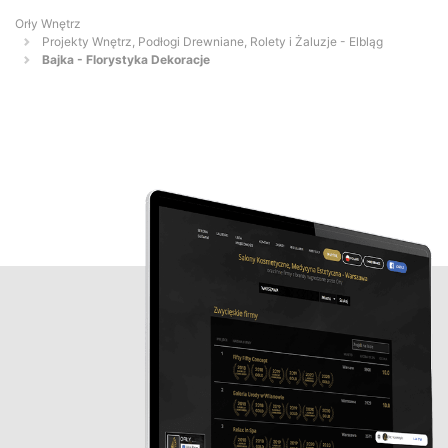
Orły Wnętrz
Projekty Wnętrz, Podłogi Drewniane, Rolety i Żaluzje - Elbląg
Bajka - Florystyka Dekoracje