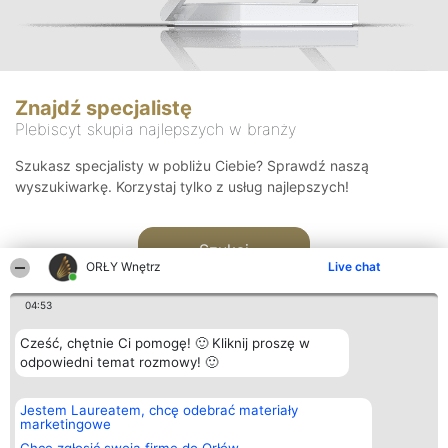
Znajdź specjalistę
Plebiscyt skupia najlepszych w branży
Szukasz specjalisty w pobliżu Ciebie? Sprawdź naszą
wyszukiwarkę. Korzystaj tylko z usług najlepszych!
Szukaj
ORŁY Wnętrz
Live chat
04:53
Cześć, chętnie Ci pomogę! 🙂 Kliknij proszę w
odpowiedni temat rozmowy! 🙂
Organizator plebiscytu
Plebiscyt
Kontakt
Jestem Laureatem, chcę odebrać materiały
Bright Side Solutions sp. z o.
Laureaci
Kontakt
marketingowe
o. sp. k.
Lista
ul. Ruska 22
wszystkich