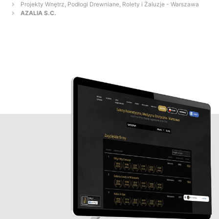
Projekty Wnętrz, Podłogi Drewniane, Rolety i Żaluzje - Warszawa
AZALIA S.C.