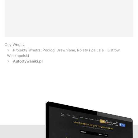
Orły Wnętrz
Projekty Wnętrz, Podłogi Drewniane, Rolety i Żaluzje - Ostrów
Wielkopolski
AutoDywaniki.pl