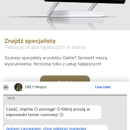
Znajdź specjalistę
Plebiscyt skupia najlepszych w branży
Szukasz specjalisty w pobliżu Ciebie? Sprawdź naszą
wyszukiwarkę. Korzystaj tylko z usług najlepszych!
Szukaj
ORŁY Wnętrz
Live chat
13:13
Cześć, chętnie Ci pomogę! 🙂 Kliknij proszę w
odpowiedni temat rozmowy! 🙂
Organizator plebiscytu
Plebiscyt
Kontakt
Jestem Laureatem, chcę odebrać materiały
Bright Side Solutions sp. z o.
Laureaci
Kontakt