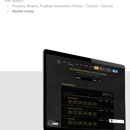
Orły Wnętrz
Projekty Wnętrz, Podłogi Drewniane, Rolety i Żaluzje - Gdynia
Atelier mchu