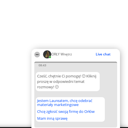
ORŁY Wnętrz
Live chat
08:43
Cześć, chętnie Ci pomogę! 🙂 Kliknij
proszę w odpowiedni temat
rozmowy! 🙂
Jestem Laureatem, chcę odebrać
materiały marketingowe
Chcę zgłosić swoją firmę do Orłów
Mam inną sprawę