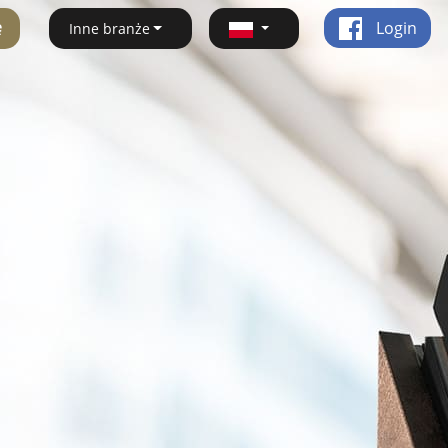
ę
Login
Inne branże