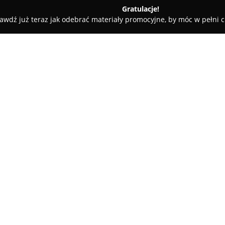
Gratulacje!
awdź już teraz jak odebrać materiały promocyjne, by móc w pełni c
 Rolety i Żaluzje - Warszawa
Kurs Rysunku i Malarstwa w Ateli
Klimowicz - Białystok,
O firmie:
Atelier Klimowicz
to renomowan
malarstwa w takich miastach ja
posiada ponad trzy dekady do
egzaminów wstępnych na presti
artystyczne, oferowane przez c
Pracownia zwraca szczególną 
prowadząc zajęcia w niewielk
do możliwości każdego ucznia.
architekta, dyplomowanego pl