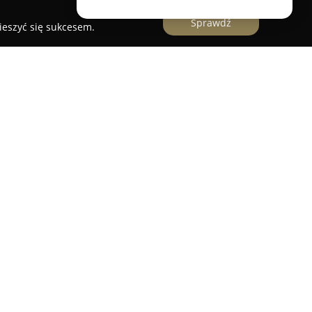
Sprawdź
ieszyć się sukcesem.
er Klimowicz - Białystok, Warszawa, Gdańsk.
e miejsce prowadzące kursy rysunku i
k Białystok, Warszawa i Gdańsk. Pracownia
świadczenia w przygotowywaniu kandydatów do
żowe kierunki, w tym architektoniczne i
zołowe uczelnie w Polsce oraz poza jej granicami.
uwagę na indywidualne potrzeby uczestników,
ich grupach, co umożliwia dopasowanie programu
 Kursy prowadzone są przez magistra inżyniera
astyka z dużym doświadczeniem pedagogicznym,