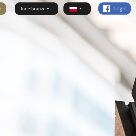
ę
Login
Inne branże