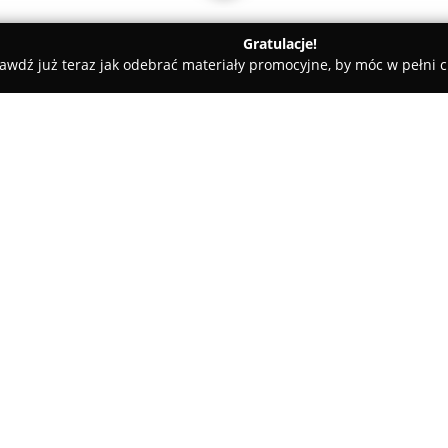
Gratulacje!
awdź już teraz jak odebrać materiały promocyjne, by móc w pełni c
 Rolety i Żaluzje - Racibórz
Bes-B-Projekt.pl Projektowanie w
ętrz Bogdan Bęś
O firmie:
Bes-B-Projekt.pl
to przedsiębio
się w projektowaniu oraz moder
przestrzeni, które są zarówno f
zadowolenie klientów. W oferci
wnętrz, realizacja remontów n
wymiar. Doświadczenie oraz s
wykończeniowych pozwalają fir
z pełnym zaangażowaniem.