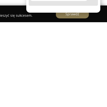
Sprawdź
ieszyć się sukcesem.
nętrz Bogdan Bęś
rstwo działające w Raciborzu, które specjalizuje
nizacji wnętrz. Firma dąży do tworzenia
unkcjonalne, jak i estetyczne, uzyskując pełne
e znajdują się kompleksowe projekty i aranżacje
a każdym etapie oraz wykonywanie mebli na
zeroka znajomość materiałów budowlanych i
mie do każdego projektu podejść indywidualnie,