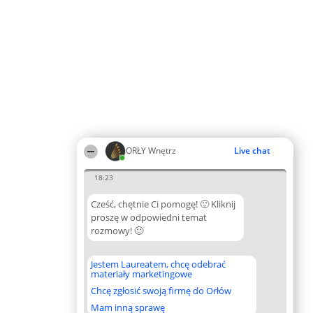
ORŁY Wnętrz
Live chat
18:23
Cześć, chętnie Ci pomogę! 🙂 Kliknij
proszę w odpowiedni temat
rozmowy! 🙂
Jestem Laureatem, chcę odebrać
materiały marketingowe
Chcę zgłosić swoją firmę do Orłów
Mam inną sprawę