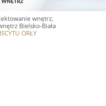
jektowanie wnętrz,
nętrz Bielsko-Biała
ISCYTU ORŁY