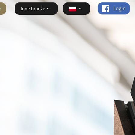
ę
Login
Inne branże