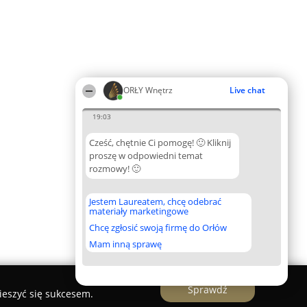
ORŁY Wnętrz
Live chat
19:03
Cześć, chętnie Ci pomogę! 🙂 Kliknij
proszę w odpowiedni temat
rozmowy! 🙂
Jestem Laureatem, chcę odebrać
materiały marketingowe
Chcę zgłosić swoją firmę do Orłów
Mam inną sprawę
Sprawdź
ieszyć się sukcesem.