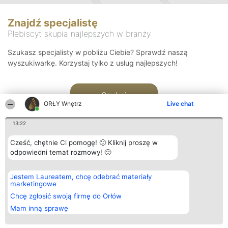
Znajdź specjalistę
Plebiscyt skupia najlepszych w branży
Szukasz specjalisty w pobliżu Ciebie? Sprawdź naszą
wyszukiwarkę. Korzystaj tylko z usług najlepszych!
Szukaj
ORŁY Wnętrz
Live chat
13:22
Cześć, chętnie Ci pomogę! 🙂 Kliknij proszę w
odpowiedni temat rozmowy! 🙂
Organizator plebiscytu
Plebiscyt
Kontakt
Jestem Laureatem, chcę odebrać materiały
Bright Side Solutions sp. z o.
Laureaci
Kontakt
marketingowe
o. sp. k.
Lista
ul. Ruska 22
wszystkich
Chcę zgłosić swoją firmę do Orłów
Wrocław 50-079
Laureatów
Mam inną sprawę
KRS 0000749100 | Regon
Zasady
381313360 | NIP 8943132676
Regulamin
+48 508 492 400
Polityka