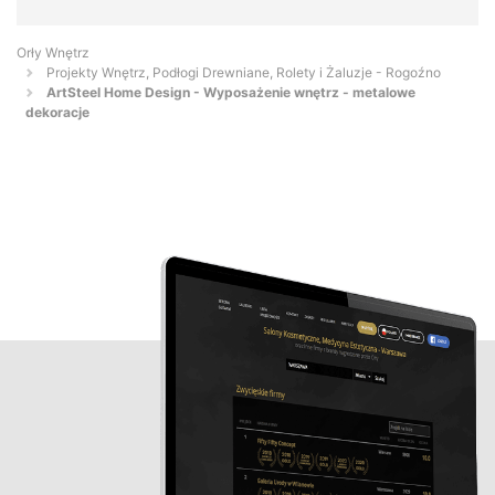
Orły Wnętrz
Projekty Wnętrz, Podłogi Drewniane, Rolety i Żaluzje - Rogoźno
ArtSteel Home Design - Wyposażenie wnętrz - metalowe
dekoracje