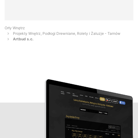
Orły Wnętrz
Projekty Wnętrz, Podłogi Drewniane, Rolety i Żaluzje - Tarnów
Artbud s.c.