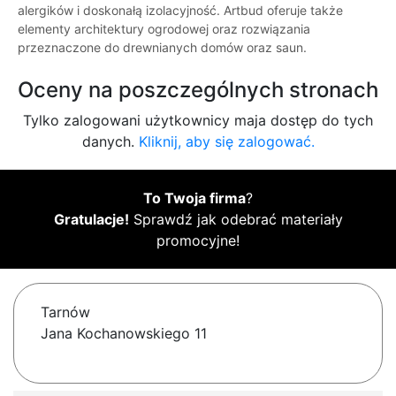
alergików i doskonałą izolacyjność. Artbud oferuje także
elementy architektury ogrodowej oraz rozwiązania
przeznaczone do drewnianych domów oraz saun.
Oceny na poszczególnych stronach
Tylko zalogowani użytkownicy maja dostęp do tych
danych.
Kliknij, aby się zalogować.
To Twoja firma
?
Gratulacje!
Sprawdź jak odebrać materiały
promocyjne!
Tarnów
Jana Kochanowskiego 11