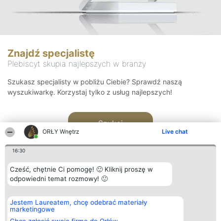
Znajdź specjalistę
Plebiscyt skupia najlepszych w branży
Szukasz specjalisty w pobliżu Ciebie? Sprawdź naszą
wyszukiwarkę. Korzystaj tylko z usług najlepszych!
Szukaj
ORŁY Wnętrz
Live chat
16:30
Cześć, chętnie Ci pomogę! 🙂 Kliknij proszę w
odpowiedni temat rozmowy! 🙂
Organizator plebiscytu
Plebiscyt
Kontakt
Jestem Laureatem, chcę odebrać materiały
Bright Side Solutions sp. z o.
Laureaci
Kontakt
marketingowe
o. sp. k.
Lista
ul. Ruska 22
wszystkich