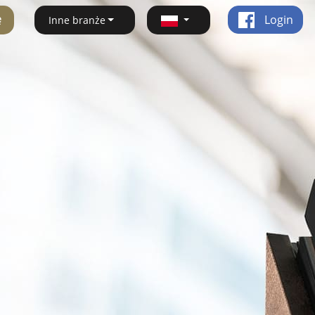
ę
Login
Inne branże