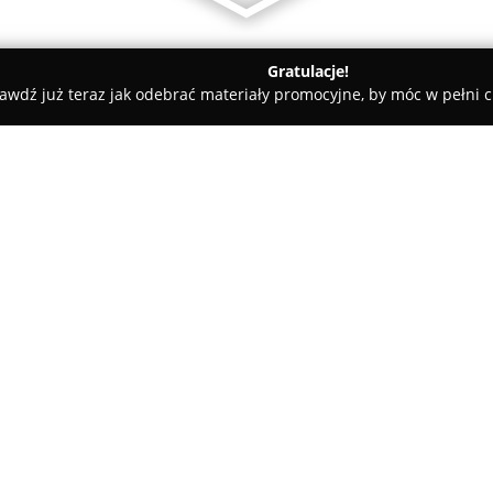
Gratulacje!
awdź już teraz jak odebrać materiały promocyjne, by móc w pełni c
 Rolety i Żaluzje - Bydgoszcz
Aroma House - Pachnące Inspirac
O firmie:
Aroma House
koncentruje się
dzięki którym każde wnętrze mo
harmonii. Przedsiębiorstwo istn
naturalnych składnikach oraz 
na myśl wyjątkowe wspomnienia
olejki eteryczne, świece z wosk
charakteryzujące się wysoką j