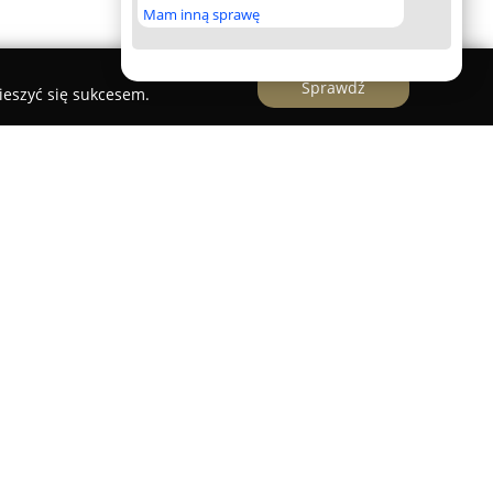
Mam inną sprawę
Sprawdź
ieszyć się sukcesem.
je
 na kreowaniu unikatowych wrażeń zapachowych,
że stać się przestrzenią sprzyjającą relaksowi i
ieje od 2005 roku, a swoją ofertę opiera na
autentyczności aromatów, które często przywodzą
. W asortymencie firmy znajdują się naturalne
u sojowego oraz liczne dyfuzory, wszystkie
akością oraz bezpieczeństwem.