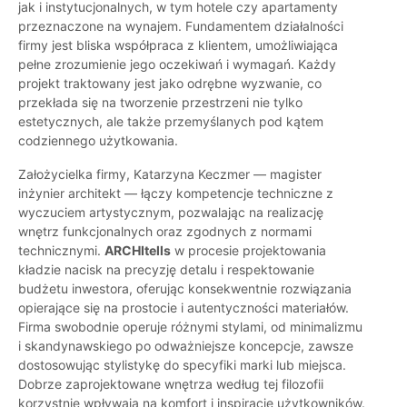
jak i instytucjonalnych, w tym hotele czy apartamenty
przeznaczone na wynajem. Fundamentem działalności
firmy jest bliska współpraca z klientem, umożliwiająca
pełne zrozumienie jego oczekiwań i wymagań. Każdy
projekt traktowany jest jako odrębne wyzwanie, co
przekłada się na tworzenie przestrzeni nie tylko
estetycznych, ale także przemyślanych pod kątem
codziennego użytkowania.
Założycielka firmy, Katarzyna Keczmer — magister
inżynier architekt — łączy kompetencje techniczne z
wyczuciem artystycznym, pozwalając na realizację
wnętrz funkcjonalnych oraz zgodnych z normami
technicznymi.
ARCHItells
w procesie projektowania
kładzie nacisk na precyzję detalu i respektowanie
budżetu inwestora, oferując konsekwentnie rozwiązania
opierające się na prostocie i autentyczności materiałów.
Firma swobodnie operuje różnymi stylami, od minimalizmu
i skandynawskiego po odważniejsze koncepcje, zawsze
dostosowując stylistykę do specyfiki marki lub miejsca.
Dobrze zaprojektowane wnętrza według tej filozofii
korzystnie wpływają na komfort i inspirację użytkowników.