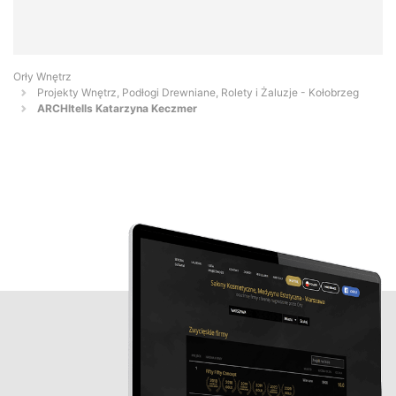
Orły Wnętrz
Projekty Wnętrz, Podłogi Drewniane, Rolety i Żaluzje - Kołobrzeg
ARCHItells Katarzyna Keczmer