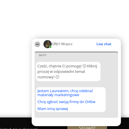
ORŁY Wnętrz
Live chat
04:01
Cześć, chętnie Ci pomogę! 🙂 Kliknij
proszę w odpowiedni temat
rozmowy! 🙂
Jestem Laureatem, chcę odebrać
materiały marketingowe
Chcę zgłosić swoją firmę do Orłów
Mam inną sprawę
Sprawdź