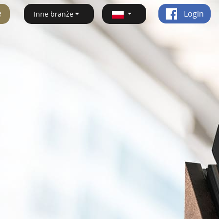
ę
Login
Inne branże