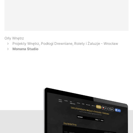
Orły Wnętrz
Projekty Wnętrz, Podłogi Drewniane, Rolety i Żaluzje - Wrocław
Monana Studio