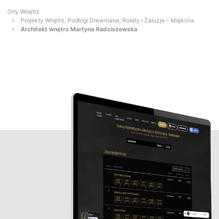
Orły Wnętrz
Projekty Wnętrz, Podłogi Drewniane, Rolety i Żaluzje - Miękinia
Architekt wnętrz Martyna Radziszewska