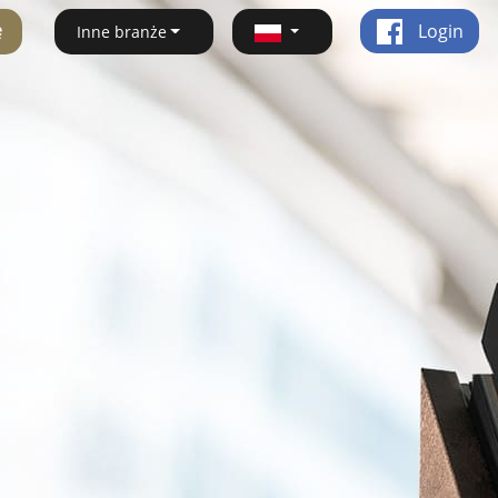
ę
Login
Inne branże