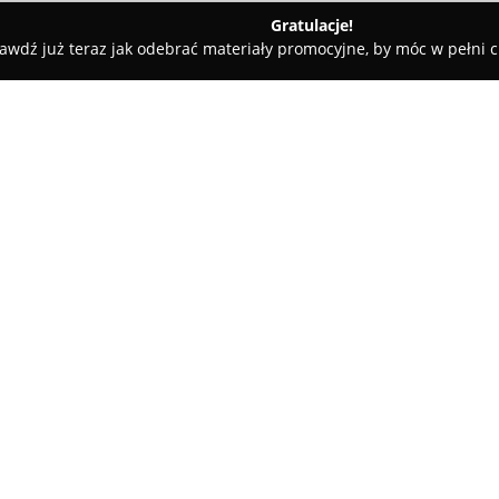
Gratulacje!
awdź już teraz jak odebrać materiały promocyjne, by móc w pełni c
 Rolety i Żaluzje - Jaworzno
OZI Projekt
O firmie:
OZI Projekt
to firma z Jaworzn
świadczeniu kompleksowych us
Przedsiębiorstwo zapewnia zar
wykonawstwo w ramach realizow
opracowywanie projektów dom
oraz garaży, a także pełną ada
OZI Projekt realizuje również
inwentaryzacją budowlaną, ofe
Firma znana jest z indywidualn