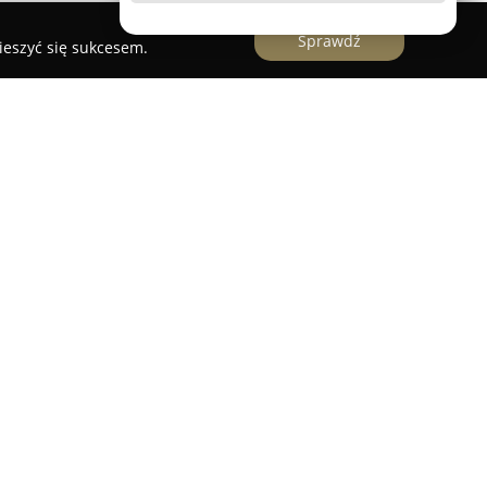
Sprawdź
ieszyć się sukcesem.
a, która posiada wieloletnie doświadczenie w
ług projektowych w sektorze budowlanym.
ówno profesjonalne doradztwo, jak i solidne
anych zleceń. Zakres działalności obejmuje
ów jednorodzinnych, budynków gospodarczych
ptację gotowych projektów.
 prace związane z rozbudową, przebudową i
rując wsparcie na każdym etapie inwestycji.
ego podejścia do każdego projektu, co umożliwia