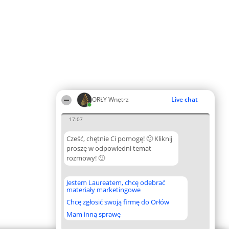
ORŁY Wnętrz
Live chat
17:07
Cześć, chętnie Ci pomogę! 🙂 Kliknij
proszę w odpowiedni temat
rozmowy! 🙂
Jestem Laureatem, chcę odebrać
materiały marketingowe
Chcę zgłosić swoją firmę do Orłów
Mam inną sprawę