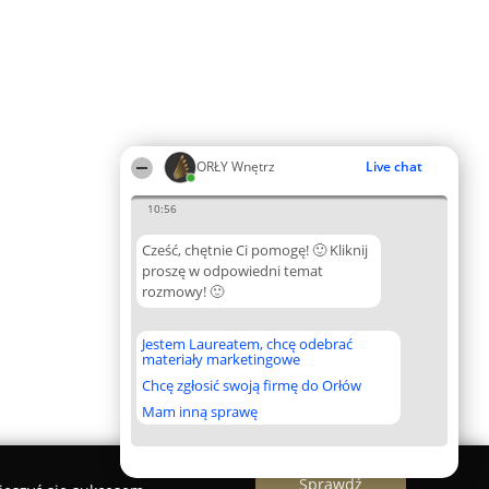
ORŁY Wnętrz
Live chat
10:56
Cześć, chętnie Ci pomogę! 🙂 Kliknij
proszę w odpowiedni temat
rozmowy! 🙂
Jestem Laureatem, chcę odebrać
materiały marketingowe
Chcę zgłosić swoją firmę do Orłów
Mam inną sprawę
Sprawdź