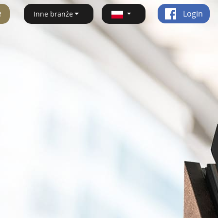
ę
Login
Inne branże