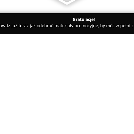
Gratulacje!
awdź już teraz jak odebrać materiały promocyjne, by móc w pełni c
 Rolety i Żaluzje - Kraków
Mist Architects
O firmie:
MIST Architects
to renomowana
wnętrz, zarówno w przestrzenia
publicznej. Siedziba firmy mieś
są projekty także w pobliskich 
łączeniu estetyki, funkcjonalno
harmonijnych efektów końcowyc
formę oraz ponadczasowe mate
aranżacji.