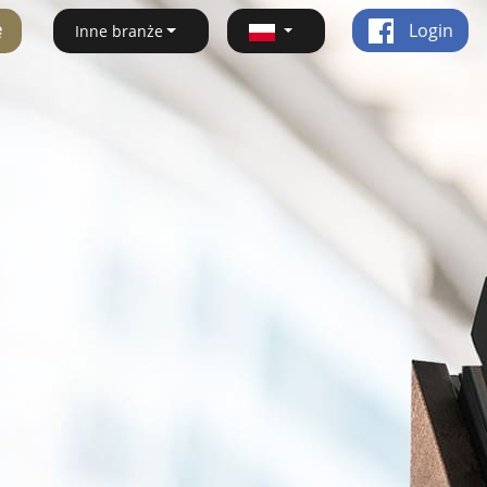
ę
Login
Inne branże