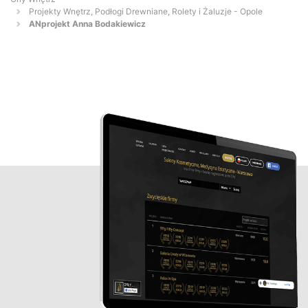
Projekty Wnętrz, Podłogi Drewniane, Rolety i Żaluzje - Opole
ANprojekt Anna Bodakiewicz