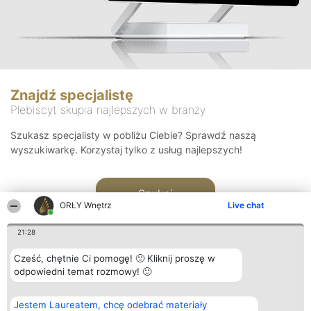
Znajdź specjalistę
Plebiscyt skupia najlepszych w branży
Szukasz specjalisty w pobliżu Ciebie? Sprawdź naszą
wyszukiwarkę. Korzystaj tylko z usług najlepszych!
Szukaj
ORŁY Wnętrz
Live chat
21:28
Cześć, chętnie Ci pomogę! 🙂 Kliknij proszę w
odpowiedni temat rozmowy! 🙂
Organizator plebiscytu
Plebiscyt
Kontakt
Jestem Laureatem, chcę odebrać materiały
Bright Side Solutions sp. z o.
Laureaci
Kontakt