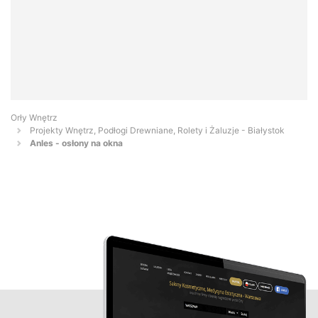
Orły Wnętrz
Projekty Wnętrz, Podłogi Drewniane, Rolety i Żaluzje - Białystok
Anles - osłony na okna