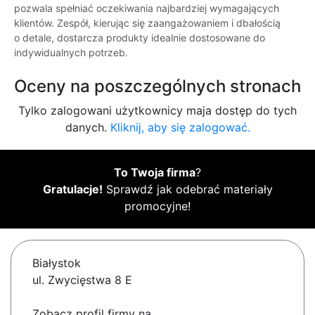
pozwala spełniać oczekiwania najbardziej wymagających
klientów. Zespół, kierując się zaangażowaniem i dbałością
o detale, dostarcza produkty idealnie dostosowane do
indywidualnych potrzeb.
Oceny na poszczególnych stronach
Tylko zalogowani użytkownicy maja dostęp do tych
danych.
Kliknij, aby się zalogować.
To Twoja firma
?
Gratulacje!
Sprawdź jak odebrać materiały
promocyjne!
Białystok
ul. Zwycięstwa 8 E
Zobacz profil firmy na