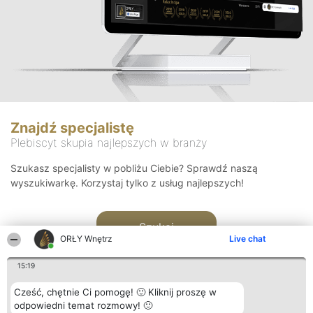
Znajdź specjalistę
Plebiscyt skupia najlepszych w branży
Szukasz specjalisty w pobliżu Ciebie? Sprawdź naszą
wyszukiwarkę. Korzystaj tylko z usług najlepszych!
Szukaj
ORŁY Wnętrz
Live chat
15:19
Cześć, chętnie Ci pomogę! 🙂 Kliknij proszę w
odpowiedni temat rozmowy! 🙂