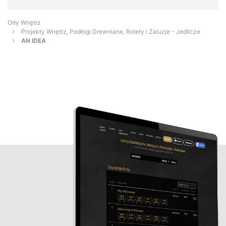
Orły Wnętrz
Projekty Wnętrz, Podłogi Drewniane, Rolety i Żaluzje - Jedlicze
AN IDEA