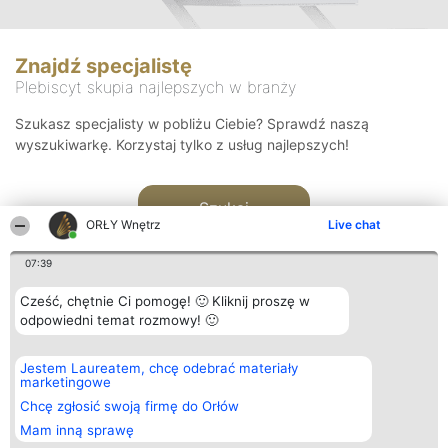
Znajdź specjalistę
Plebiscyt skupia najlepszych w branży
Szukasz specjalisty w pobliżu Ciebie? Sprawdź naszą
wyszukiwarkę. Korzystaj tylko z usług najlepszych!
Szukaj
ORŁY Wnętrz
Live chat
07:39
Cześć, chętnie Ci pomogę! 🙂 Kliknij proszę w
odpowiedni temat rozmowy! 🙂
Organizator plebiscytu
Plebiscyt
Kontakt
Jestem Laureatem, chcę odebrać materiały
Bright Side Solutions sp. z o.
Laureaci
Kontakt
marketingowe
o. sp. k.
Lista
ul. Ruska 22
wszystkich
Chcę zgłosić swoją firmę do Orłów
Wrocław 50-079
Laureatów
Mam inną sprawę
KRS 0000749100 | Regon
Zasady
381313360 | NIP 8943132676
Regulamin