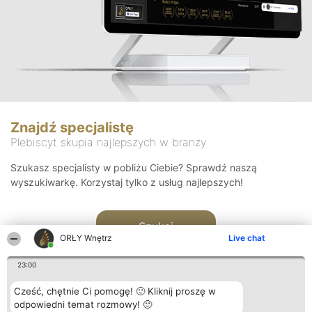
Znajdź specjalistę
Plebiscyt skupia najlepszych w branży
Szukasz specjalisty w pobliżu Ciebie? Sprawdź naszą
wyszukiwarkę. Korzystaj tylko z usług najlepszych!
Szukaj
ORŁY Wnętrz
Live chat
23:00
Cześć, chętnie Ci pomogę! 🙂 Kliknij proszę w
odpowiedni temat rozmowy! 🙂