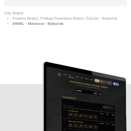
Orły Wnętrz
Projekty Wnętrz, Podłogi Drewniane, Rolety i Żaluzje - Białystok
ANHEL - Materace - Białystok