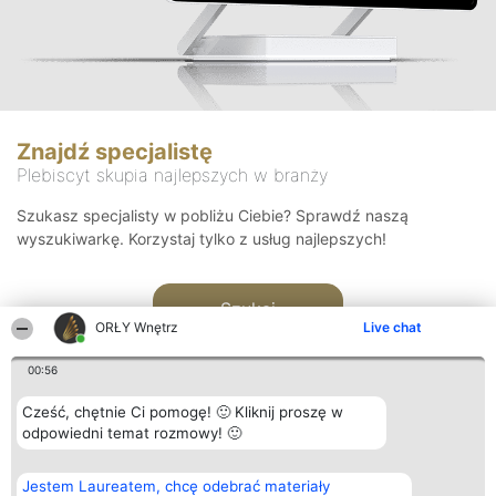
Znajdź specjalistę
Plebiscyt skupia najlepszych w branży
Szukasz specjalisty w pobliżu Ciebie? Sprawdź naszą
wyszukiwarkę. Korzystaj tylko z usług najlepszych!
Szukaj
ORŁY Wnętrz
Live chat
00:56
Cześć, chętnie Ci pomogę! 🙂 Kliknij proszę w
odpowiedni temat rozmowy! 🙂
Organizator plebiscytu
Plebiscyt
Kontakt
Jestem Laureatem, chcę odebrać materiały
Bright Side Solutions sp. z o.
Laureaci
Kontakt