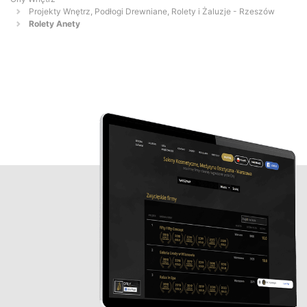
Projekty Wnętrz, Podłogi Drewniane, Rolety i Żaluzje - Rzeszów
Rolety Anety