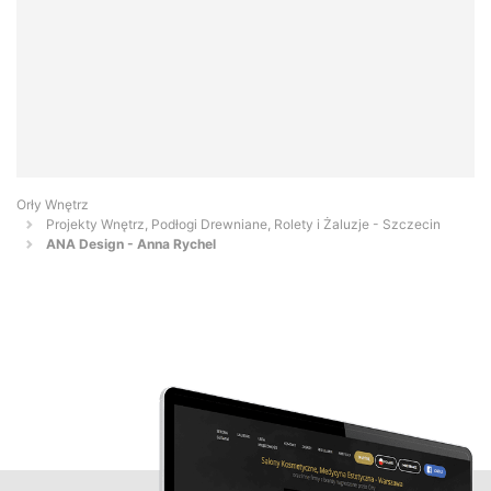
Orły Wnętrz
Projekty Wnętrz, Podłogi Drewniane, Rolety i Żaluzje - Szczecin
ANA Design - Anna Rychel