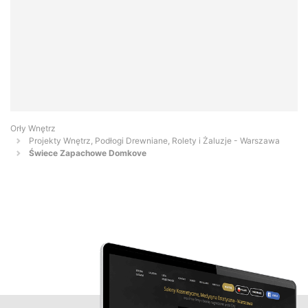
Orły Wnętrz
Projekty Wnętrz, Podłogi Drewniane, Rolety i Żaluzje - Warszawa
Świece Zapachowe Domkove