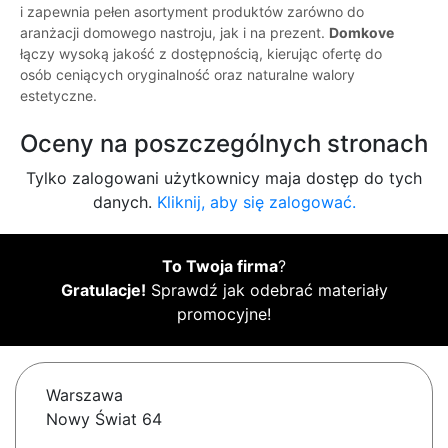
i zapewnia pełen asortyment produktów zarówno do
aranżacji domowego nastroju, jak i na prezent.
Domkove
łączy wysoką jakość z dostępnością, kierując ofertę do
osób ceniących oryginalność oraz naturalne walory
estetyczne.
Oceny na poszczególnych stronach
Tylko zalogowani użytkownicy maja dostęp do tych
danych.
Kliknij, aby się zalogować.
To Twoja firma
?
Gratulacje!
Sprawdź jak odebrać materiały
promocyjne!
Warszawa
Nowy Świat 64