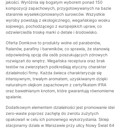
jakości. Wyróżnia się bogatym wyborem ponad 150
kompozycji zapachowych, przygotowywanych na bazie
starannie wyselekcjonowanych surowców. Wszystkie
wyroby powstają z ekologicznego, wegańskiego wosku
sojowego, pochodzącego z europejskich upraw, co
odzwierciedla troskę marki o detale i środowisko.
Oferta Domkove to produkty wolne od parabenów,
ftalanów, parafiny i barwników, co sprawia, że stanowią
odpowiednią opcję dla osób poszukujących zdrowych
rozwiązań do wnętrz. Wegańska receptura oraz brak
testów na zwierzętach podkreślają etyczny charakter
działalności firmy. Każda świeca charakteryzuje się
intensywnym, trwałym aromatem, uzyskiwanym dzięki
naturalnym olejkom zapachowym z certyfikatem IFRA
oraz bawełnianym knotom, które gwarantują równomierne
spalanie.
Dodatkowym elementem działalności jest promowanie idei
zero-waste poprzez zachętę do zwrotu zużytych
opakowań w celu ich ponownego wykorzystania. Sklep
stacjonarny działa w Warszawie przy ulicy Nowy Świat 64