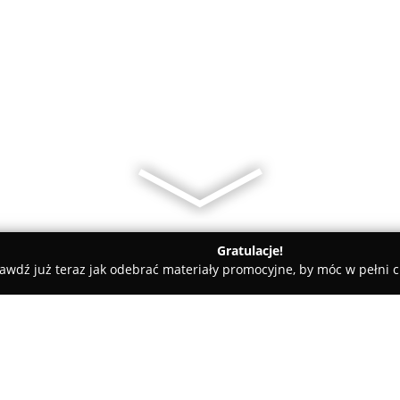
Gratulacje!
awdź już teraz jak odebrać materiały promocyjne, by móc w pełni c
 Rolety i Żaluzje - Stargard
AMAR podłogi