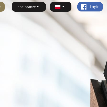
ę
Login
Inne branże