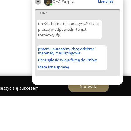
ORŁY Wnętrz
Live chat
14:57
Cześć, chętnie Ci pomogę! 🙂 Kliknij
proszę w odpowiedni temat
rozmowy! 🙂
Jestem Laureatem, chcę odebrać
materiały marketingowe
Chcę zgłosić swoją firmę do Orłów
Mam inną sprawę
Sprawdź
ieszyć się sukcesem.