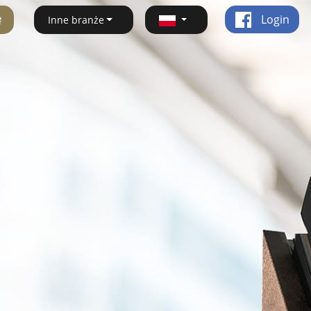
ę
Login
Inne branże