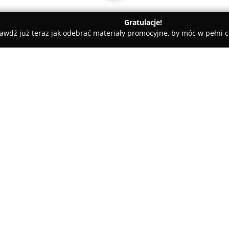
Gratulacje!
awdź już teraz jak odebrać materiały promocyjne, by móc w pełni c
 Rolety i Żaluzje - Tarnów
Amarol
O firmie:
Amarol
z siedzibą w Tarnowie p
przedsiębiorstwo specjalizują
zakresu osłon przeciwsłoneczn
lat doświadczenia firma zdoby
rozpoznawalną pozycję na rynk
charakteryzujące się wysoką ja
Oferta Amarol obejmuje szeroki
rolety rzymskie, dzień-noc, mat