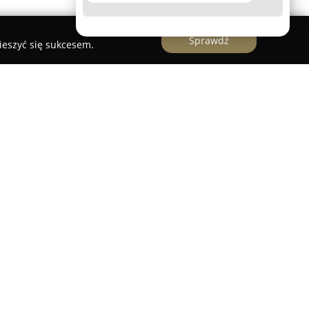
Sprawdź
ieszyć się sukcesem.
rzy ulicy Nowy Świat 5 działa jako
ce się w oferowaniu kompleksowych rozwiązań z
ych i okiennych. W oparciu o ponad dwadzieścia
ła znaczące kompetencje oraz wypracowała
u, dostarczając klientom produkty
kością.
 wachlarz osłon okiennych, do których należą
eriałowe, zewnętrzne, a także plisy, żaluzje