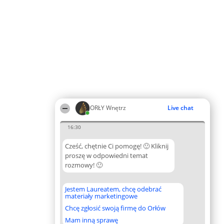
ORŁY Wnętrz
Live chat
16:30
Cześć, chętnie Ci pomogę! 🙂 Kliknij
proszę w odpowiedni temat
rozmowy! 🙂
Jestem Laureatem, chcę odebrać
materiały marketingowe
Chcę zgłosić swoją firmę do Orłów
Mam inną sprawę