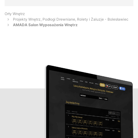
Orły Wnętrz
Projekty Wnętrz, Podłogi Drewniane, Rolety i Żaluzje - Bolesławiec
AMADA Salon Wyposażenia Wnętrz