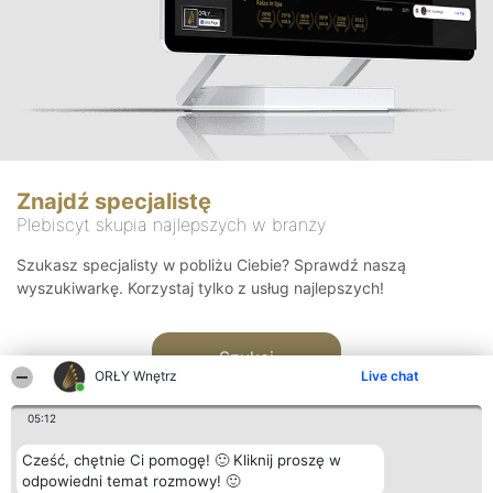
Znajdź specjalistę
Plebiscyt skupia najlepszych w branży
Szukasz specjalisty w pobliżu Ciebie? Sprawdź naszą
wyszukiwarkę. Korzystaj tylko z usług najlepszych!
Szukaj
ORŁY Wnętrz
Live chat
05:12
Cześć, chętnie Ci pomogę! 🙂 Kliknij proszę w
odpowiedni temat rozmowy! 🙂