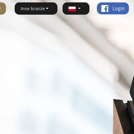
ę
Login
Inne branże