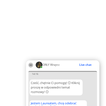
ORŁY Wnętrz
Live chat
14:16
Cześć, chętnie Ci pomogę! 🙂 Kliknij
proszę w odpowiedni temat
rozmowy! 🙂
Jestem Laureatem, chcę odebrać