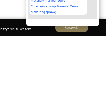
materiały marketingowe
Chcę zgłosić swoją firmę do Orłów
Mam inną sprawę
Sprawdź
ieszyć się sukcesem.
any w Knurowie, specjalizujący się w
Oferta obejmuje szeroki wybór dekoracji
ię w różnych typach wnętrz, wprowadzając
yment firmy obejmuje starannie wykonane zasłony,
óżniające się wysoką jakością użytych materiałów i