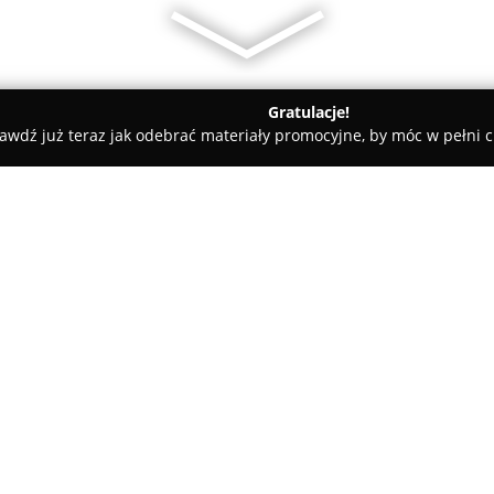
Gratulacje!
awdź już teraz jak odebrać materiały promocyjne, by móc w pełni c
 Rolety i Żaluzje - Knurów
TY I JA — Firany i karnisze
O firmie:
Ty i Ja
to salon firan zlokalizow
kompleksowej aranżacji okien. 
okiennych, które sprawdzają s
elegancję oraz komfort. Asort
firany, rolety oraz żaluzje, wyr
precyzją wykonania.