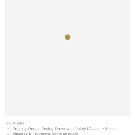
Orły Wnętrz
Projekty Wnętrz, Podłogi Drewniane, Rolety i Żaluzje - Mosina
Pillow LUX - Poduszki szyte na miarę