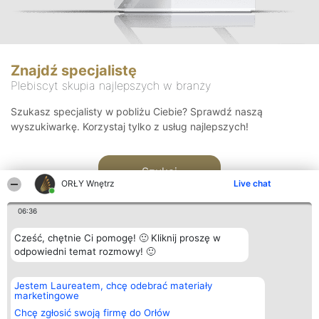
Znajdź specjalistę
Plebiscyt skupia najlepszych w branży
Szukasz specjalisty w pobliżu Ciebie? Sprawdź naszą
wyszukiwarkę. Korzystaj tylko z usług najlepszych!
Szukaj
ORŁY Wnętrz
Live chat
06:36
Cześć, chętnie Ci pomogę! 🙂 Kliknij proszę w
odpowiedni temat rozmowy! 🙂
Organizator plebiscytu
Plebiscyt
Kontakt
Jestem Laureatem, chcę odebrać materiały
Bright Side Solutions sp. z o.
Laureaci
Kontakt
marketingowe
o. sp. k.
Lista
ul. Ruska 22
wszystkich
Chcę zgłosić swoją firmę do Orłów
Wrocław 50-079
Laureatów