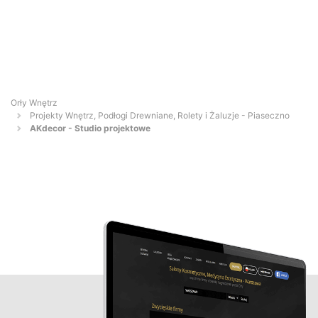
Orły Wnętrz
Projekty Wnętrz, Podłogi Drewniane, Rolety i Żaluzje - Piaseczno
AKdecor - Studio projektowe