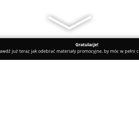
Gratulacje!
awdź już teraz jak odebrać materiały promocyjne, by móc w pełni c
 Rolety i Żaluzje - Siemianowice Śląskie
AKCES - Hurtownia ak
blowych
O firmie:
AKCES
, mająca swoją siedzibę 
Konopnickiej 11, jest przedsi
wyspecjalizowanym w dostawie
Wieloletnia obecność firmy w b