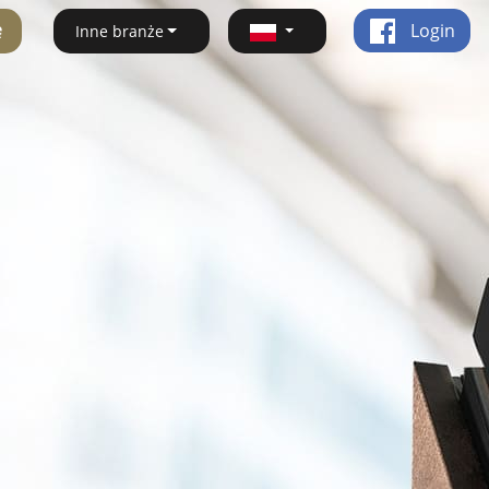
ę
Login
Inne branże