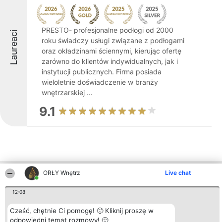
PRESTO- profesjonalne podłogi od 2000
Laureaci
roku świadczy usługi związane z podłogami
oraz okładzinami ściennymi, kierując ofertę
zarówno do klientów indywidualnych, jak i
instytucji publicznych. Firma posiada
wieloletnie doświadczenie w branży
wnętrzarskiej ...
9.1
ORŁY Wnętrz
Live chat
Inne firmy z województwa
12:08
Cześć, chętnie Ci pomogę! 🙂 Kliknij proszę w
Organizator plebiscytu
Plebiscyt
Kontakt
Bright Side Solutions sp. z o.
Laureaci
Kontakt
odpowiedni temat rozmowy! 🙂